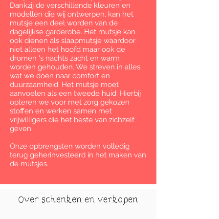
Dankzij de verschillende kleuren en
modellen die wij ontwerpen, kan het
mutsje een deel worden van de
dagelijkse garderobe. Het mutsje kan
ook dienen als slaapmutsje waardoor
niet alleen het hoofd maar ook de
dromen 's nachts zacht en warm
worden gehouden. We streven in alles
wat we doen naar comfort en
duurzaamheid. Het mutsje moet
aanvoelen als een tweede huid. Hierbij
opteren we voor met zorg gekozen
stoffen en werken samen met
vrijwilligers die het beste van zichzelf
geven.
Onze opbrengsten worden volledig
terug geherinvesteerd in het maken van
de mutsjes.
Over schenken en verkopen