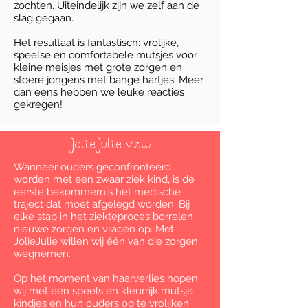
zochten. Uiteindelijk zijn we zelf aan de
slag gegaan.
Het resultaat is fantastisch: vrolijke,
speelse en comfortabele mutsjes voor
kleine meisjes met grote zorgen en
stoere jongens met bange hartjes. Meer
dan eens hebben we leuke reacties
gekregen!
JolieJulie vzw
Wanneer ouders geconfronteerd
worden met een zwaar ziek kind, is de
eerste bekommernis het medische
traject dat moet afgelegd worden. Bij
elke stap in het ziekteproces borrelen
nieuwe zorgen en vragen op. Met
JolieJulie willen wij één van die zorgen
wegnemen.
Op het moment van haarverlies hopen
wij met een speels en kleurrijk mutsje
kindjes en hun ouders op te vrolijken.