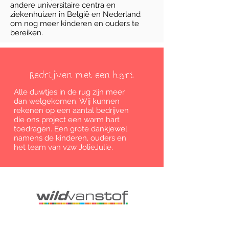
andere universitaire centra en
ziekenhuizen in België en Nederland
om nog meer kinderen en ouders te
bereiken.
Bedrijven met een hart
Alle duwtjes in de rug zijn meer
dan welgekomen. Wij kunnen
rekenen op een aantal bedrijven
die ons project een warm hart
toedragen. Een grote dankjewel
namens de kinderen, ouders en
het team van vzw JolieJulie.