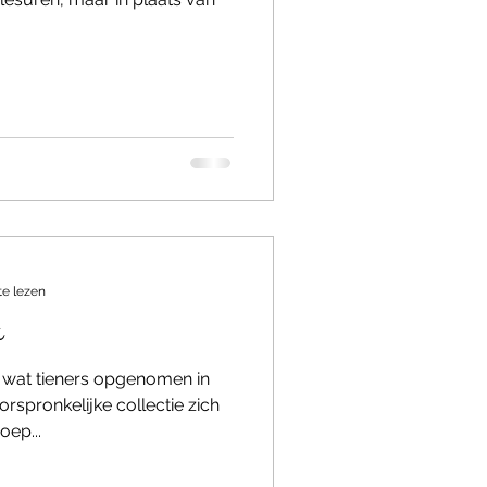
te lezen
t
l wat tieners opgenomen in
rspronkelijke collectie zich
oep...