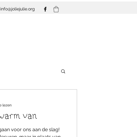
info@joliejulie.org
e lezen
 warm van
s gaan voor ons aan de slag!
 lesuren, maar in plaats van