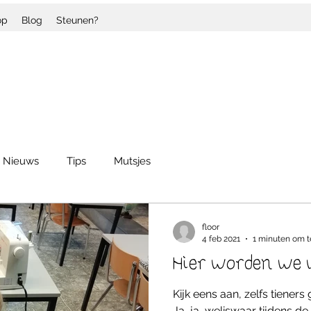
op
Blog
Steunen?
Nieuws
Tips
Mutsjes
floor
4 feb 2021
1 minuten om t
Hier worden we
Kijk eens aan, zelfs tiener
Ja, ja, weliswaar tijdens de