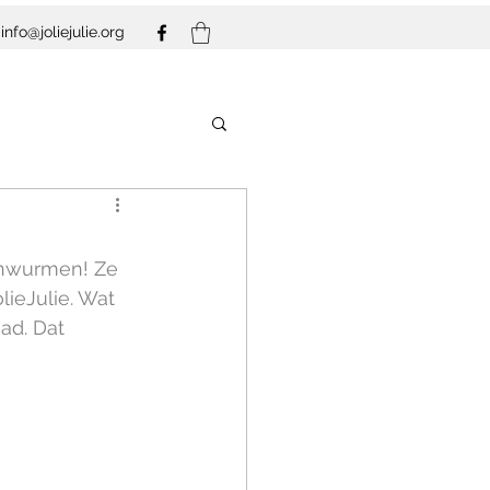
info@joliejulie.org
enwurmen! Ze 
ieJulie. Wat 
ad. Dat 