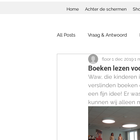
Home
Achter de schermen
Sh
All Posts
Vraag & Antwoord
floor
1 dec 2019
1 
Boeken lezen voo
Waw, die kinderen 
verslinden boeken e
een fijn idee! Er w
kunnen wij alleen 