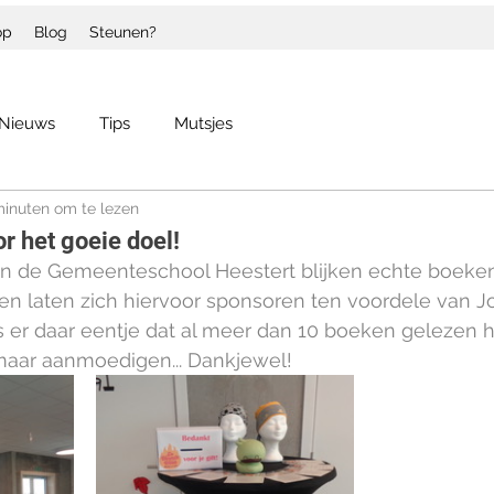
op
Blog
Steunen?
Nieuws
Tips
Mutsjes
minuten om te lezen
r het goeie doel!
in de Gemeenteschool Heestert blijken echte boek
n laten zich hiervoor sponsoren ten voordele van Jol
as er daar eentje dat al meer dan 10 boeken gelezen h
maar aanmoedigen... Dankjewel!