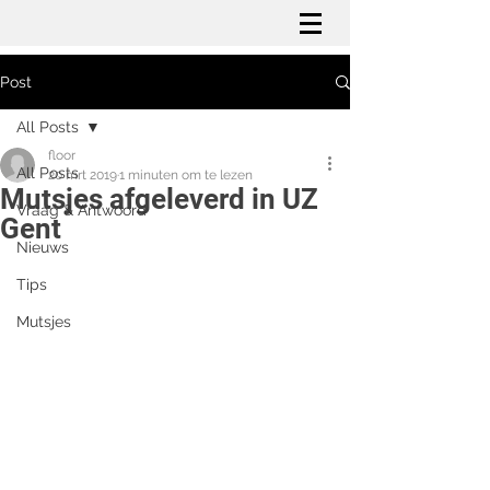
Post
All Posts
floor
All Posts
20 mrt 2019
1 minuten om te lezen
Mutsjes afgeleverd in UZ
Vraag & Antwoord
Gent
Nieuws
Tips
Mutsjes