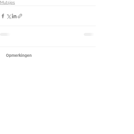
Mutsjes
Opmerkingen
Plaats een opmerking...
©
2018-2025
JolieJulie - BE35
0018 5019 1437 -
0472
/29.82.39