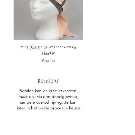
muts JULIE grijs lichtroze - extra
muts JULIE petrol okergeel 
sjaaltje
Prijs
€ 14,00
Betalen?
Betalen kan via kredietkaarten,
maar ook via een doodgewone,
simpele overschrijving. Je kan
later in het bestelproces je keuze
maken.
Verzenden