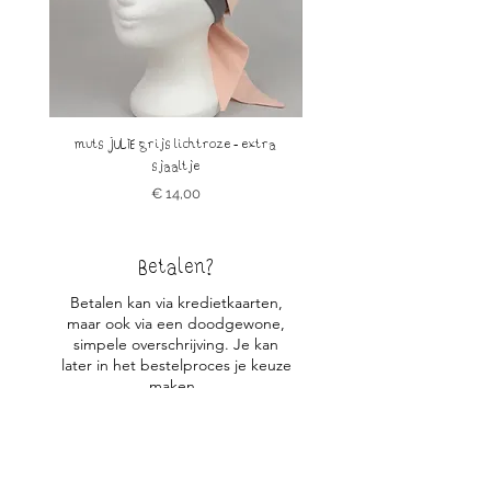
muts JULIE grijs lichtroze - extra
muts JULIE petrol okergeel 
sjaaltje
Prijs
€ 14,00
Betalen?
Betalen kan via kredietkaarten,
maar ook via een doodgewone,
simpele overschrijving. Je kan
later in het bestelproces je keuze
maken.
Verzenden
Wij verzenden de mutsjes
doorgaans binnen de 5