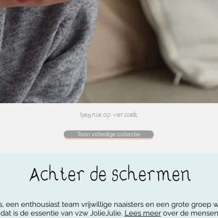
beanie op verzoek
Toon volledige collectie
 een enthousiast team vrijwillige naaisters en een grote groe
: dat is de essentie van vzw JolieJulie.
Lees meer
over de mensen 