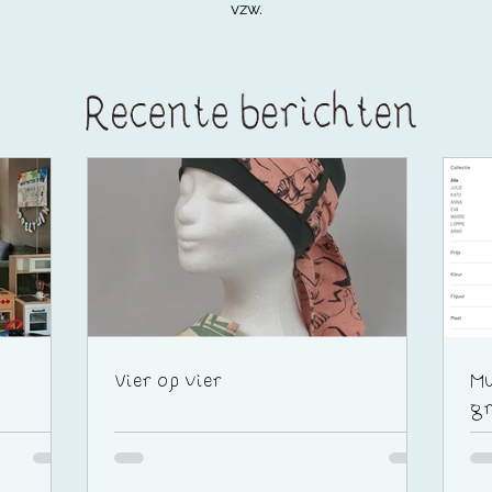
vzw.
Vier op vier
Mu
gr