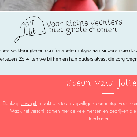
speelse, kleurrijke en comfortabele mutsjes aan kinderen die doo
erliezen. Zo willen we bij hen en hun ouders alvast die zorg w
Steun vzw Jolie
Dankzij
jouw gift
maakt ons team vrijwilligers een mutsje voor kle
Maak het verschil samen met de vele mensen en
bedrijven
die 
toedragen.