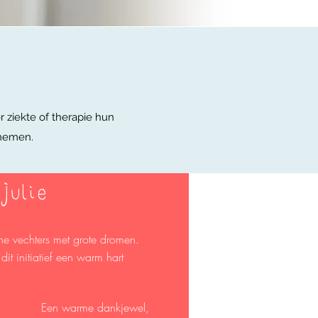
r ziekte of therapie hun
egnemen.
Julie
ine vechters met grote dromen.
dit initiatief een warm hart
Een warme dankjewel,