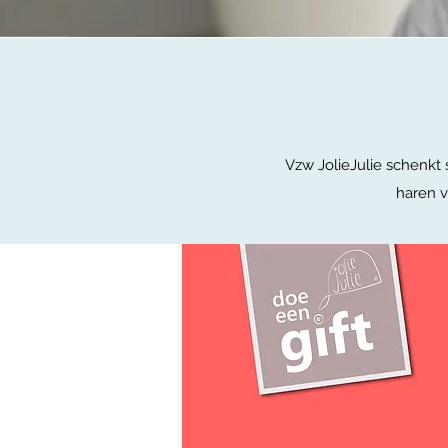
Vzw JolieJulie schenkt 
haren v