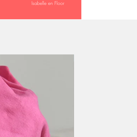
Isabelle en Floor
Tweede sjaaltje