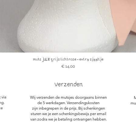
muts JULIE grijs lichtroze - extra sjaaltje
Prijs
€ 14,00
Verzenden
 via
Wij verzenden de mutsjes doorgaans binnen
M
ng.
de 5 werkdagen. Verzendingskosten
mut
ze
zijn inbegrepen in de prijs.
Bij schenkingen
sturen we je een schenkingsbewijs per email
van zodra we je betaling ontvangen hebben.