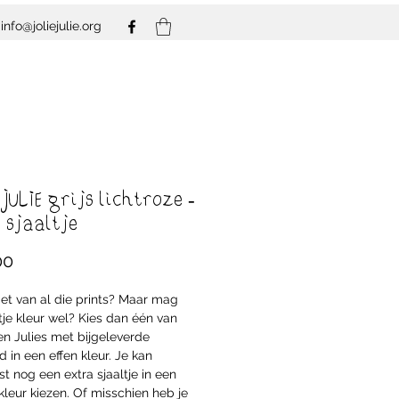
info@joliejulie.org
JULIE grijs lichtroze -
 sjaaltje
Prijs
00
iet van al die prints? Maar mag
je kleur wel? Kies dan één van
en Julies met bijgeleverde
 in een effen kleur. Je kan
t nog een extra sjaaltje in een
leur kiezen. Of misschien heb je