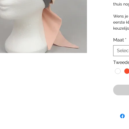
thuis no
Wens je 
eerste k
keuzelijs
Maat
*
Selec
Tweede 