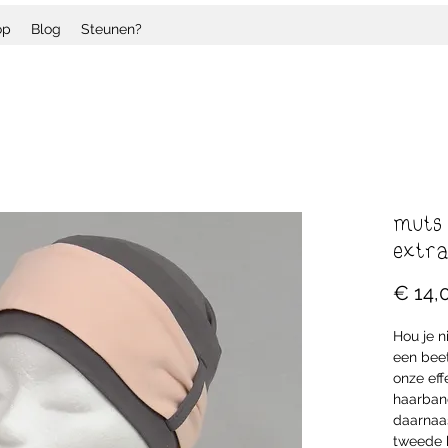
op
Blog
Steunen?
muts 
extra
€ 14,
Hou je n
een beet
onze eff
haarband
daarnaas
tweede k