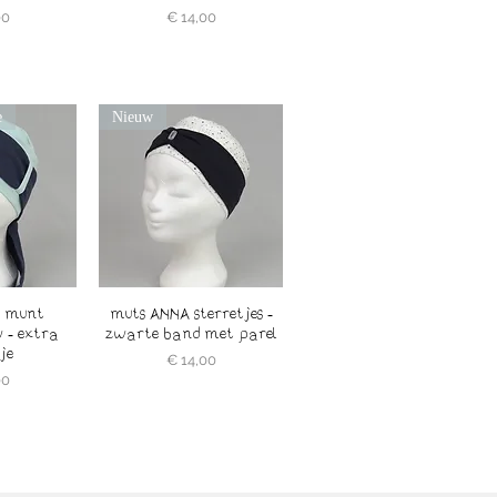
Prijs
00
€ 14,00
e
Nieuw
E munt
muts ANNA sterretjes -
 - extra
zwarte band met parel
je
Prijs
€ 14,00
00