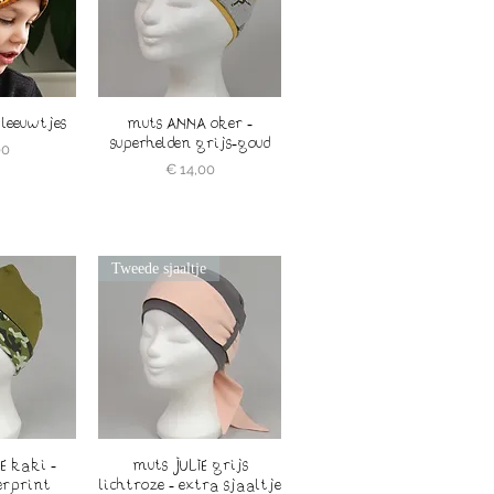
leeuwtjes
muts ANNA oker -
superhelden grijs-goud
00
Prijs
€ 14,00
Tweede sjaaltje
 kaki -
muts JULIE grijs
erprint
lichtroze - extra sjaaltje