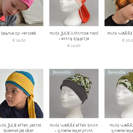
beanie op verzoek
muts JULIE lichtroze rood
muts WARRE 
- extra sjaaltje
Prijs
Prijs
€ 14,00
€ 10,
Prijs
€ 14,00
Reversible
Reversible
uts JULIE effen petrol
muts WARRE effen bruin
muts WARRE
bloemetjes oker
- groene legerprint
groene leg