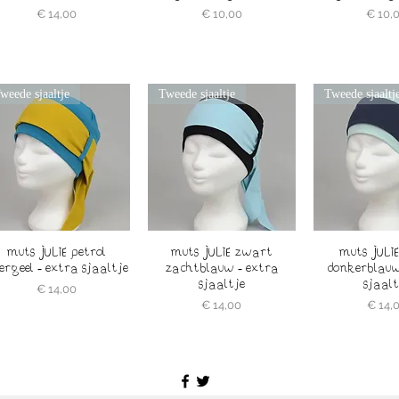
Prijs
Prijs
Prijs
€ 14,00
€ 10,00
€ 10,
weede sjaaltje
Tweede sjaaltje
Tweede sjaaltj
muts JULIE petrol
muts JULIE zwart
muts JULI
ergeel - extra sjaaltje
zachtblauw - extra
donkerblauw
sjaaltje
sjaalt
Prijs
€ 14,00
Prijs
Prijs
€ 14,00
€ 14,