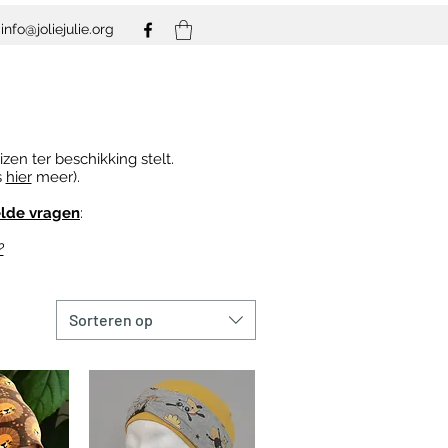
info@joliejulie.org
zen ter beschikking stelt.
s
hier
meer).
elde vragen
:
?
Sorteren op