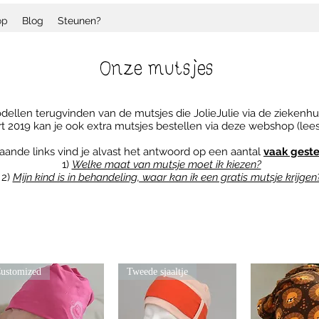
op
Blog
Steunen?
Onze mutsjes
dellen terugvinden van de mutsjes die JolieJulie via de ziekenhui
t 2019 kan je ook extra mutsjes bestellen via deze webshop (lee
aande links vind je alvast het antwoord op een aantal
vaak gest
1)
Welke maat van mutsje moet ik kiezen?
2)
Mijn kind is in behandeling, waar kan ik een gratis mutsje krijgen
ustomized
Tweede sjaaltje