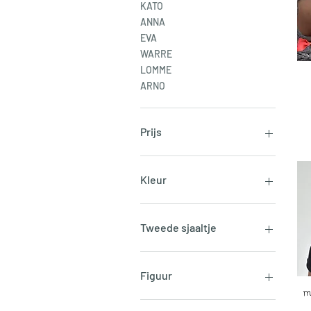
KATO
ANNA
EVA
WARRE
LOMME
ARNO
Prijs
€ 10
€ 17
Kleur
Tweede sjaaltje
Figuur
m
Aapje